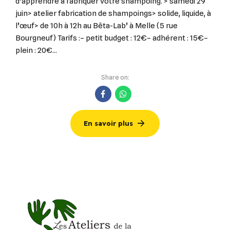
d’apprendre à fabriquer votre shampoing. > samedi 29
juin> atelier fabrication de shampoings> solide, liquide, à
l’œuf> de 10h à 12h au Bêta-Lab’ à Melle (5 rue
Bourgneuf) Tarifs :– petit budget : 12€– adhérent : 15€–
plein : 20€...
Share on:
En savoir plus